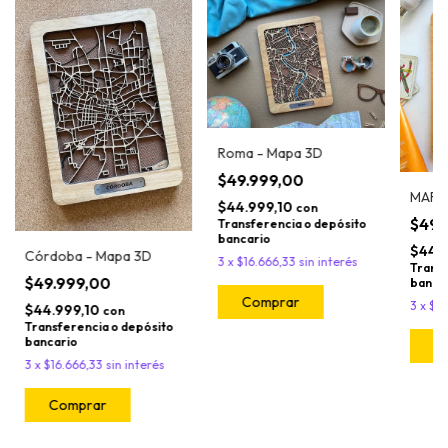
Roma - Mapa 3D
$49.999,00
MAR D
$44.999,10
con
$49.
Transferencia o depósito
bancario
$44.
Córdoba - Mapa 3D
3
x
$16.666,33
sin interés
Transf
$49.999,00
banca
Comprar
3
x
$16
$44.999,10
con
Transferencia o depósito
bancario
C
3
x
$16.666,33
sin interés
Comprar