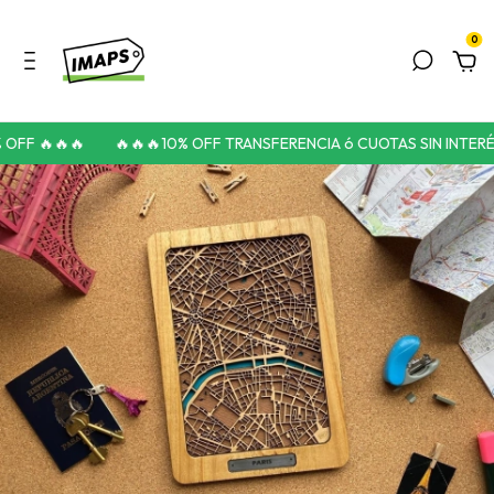
0
OFF 🔥🔥🔥
🔥🔥🔥10% OFF TRANSFERENCIA ó CUOTAS SIN INTERÉS 