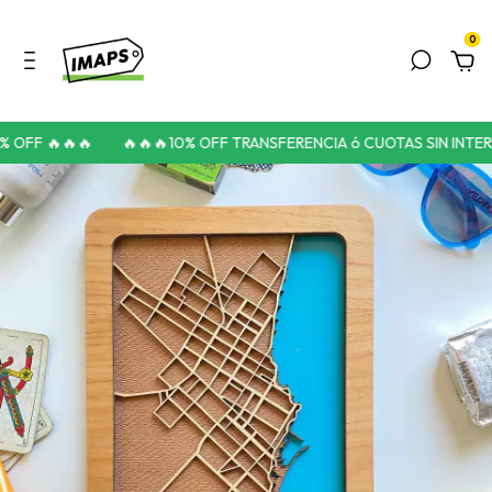
0
 OFF 🔥🔥🔥
🔥🔥🔥10% OFF TRANSFERENCIA ó CUOTAS SIN INTERÉS