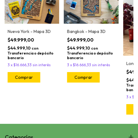
Nueva York - Mapa 3D
Bangkok - Mapa 3D
$49.999,00
$49.999,00
$44.999,10
$44.999,10
con
con
Transferencia o depósito
Transferencia o depósito
bancario
bancario
Londr
3
x
$16.666,33
sin interés
3
x
$16.666,33
sin interés
$49.
Comprar
Comprar
$44.
Transf
banca
3
x
$16
C
Categorías