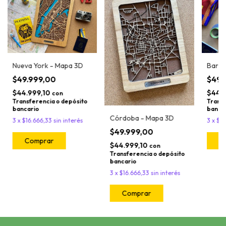
Nueva York - Mapa 3D
Barce
$49.999,00
$49.
$44.999,10
$44.
con
Transferencia o depósito
Transf
bancario
banca
Córdoba - Mapa 3D
3
x
$16.666,33
sin interés
3
x
$16
$49.999,00
Comprar
C
$44.999,10
con
Transferencia o depósito
bancario
3
x
$16.666,33
sin interés
Comprar