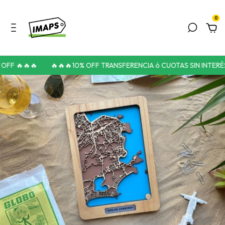
0
FF 🔥🔥🔥
🔥🔥🔥10% OFF TRANSFERENCIA ó CUOTAS SIN INTERÉS 