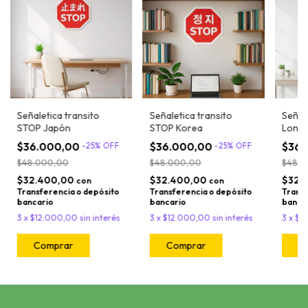
Señaletica transito
Señaletica transito
Señal
STOP Japón
STOP Korea
Londr
$36.000,00
$36.000,00
$36.
-
25
%
OFF
-
25
%
OFF
$48.000,00
$48.000,00
$48.0
$32.400,00
$32.400,00
$32.
con
con
Transferencia o depósito
Transferencia o depósito
Transf
bancario
bancario
banca
3
x
$12.000,00
sin interés
3
x
$12.000,00
sin interés
3
x
$1