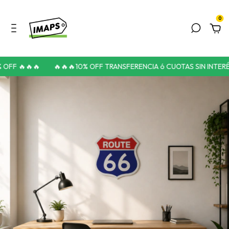
0
OFF 🔥🔥🔥
🔥🔥🔥10% OFF TRANSFERENCIA ó CUOTAS SIN INTERÉS 