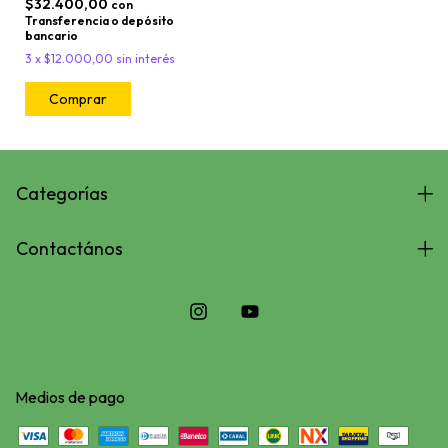
$32.400,00
con
Transferencia o depósito
bancario
3
x
$12.000,00
sin interés
Categorías
Contactános
Medios de pago