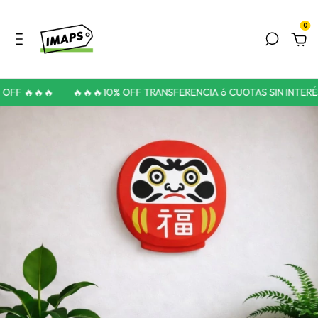
0
OFF 🔥🔥🔥
🔥🔥🔥10% OFF TRANSFERENCIA ó CUOTAS SIN INTERÉS 